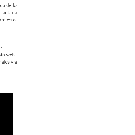
ida de lo
 lactar a
ara esto
e
sta web
nales y a