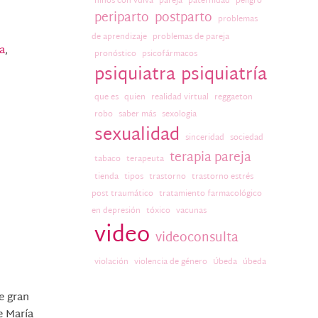
niños con vulva
pareja
paternidad
peligro
periparto
postparto
problemas
de aprendizaje
problemas de pareja
a
,
pronóstico
psicofármacos
psiquiatra
psiquiatría
que es
quien
realidad virtual
reggaeton
robo
saber más
sexologia
sexualidad
sinceridad
sociedad
terapia pareja
tabaco
terapeuta
tienda
tipos
trastorno
trastorno estrés
post traumático
tratamiento farmacológico
en depresión
tóxico
vacunas
video
videoconsulta
violación
violencia de género
Úbeda
úbeda
e gran
e María