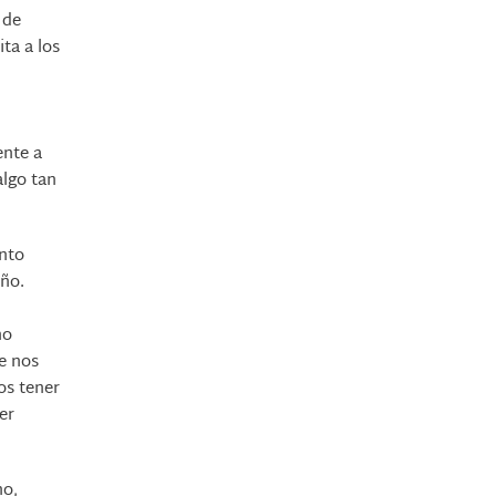
 de
ta a los
ente a
algo tan
anto
iño.
no
ue nos
os tener
er
no,