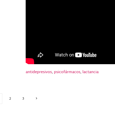
antidepresivos
,
psicofármacos
,
lactancia
2
3