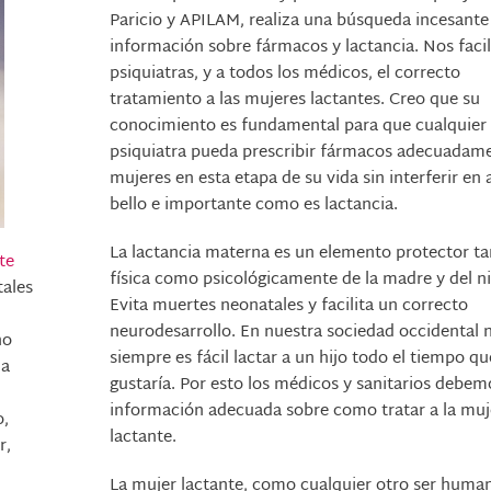
Paricio y APILAM, realiza una búsqueda incesante
información sobre fármacos y lactancia. Nos facili
psiquiatras, y a todos los médicos, el correcto
tratamiento a las mujeres lactantes. Creo que su
conocimiento es fundamental para que cualquier
psiquiatra pueda prescribir fármacos adecuadam
mujeres en esta etapa de su vida sin interferir en 
bello e importante como es lactancia.
La lactancia materna es un elemento protector t
te
física como psicológicamente de la madre y del n
tales
Evita muertes neonatales y facilita un correcto
neurodesarrollo. En nuestra sociedad occidental 
no
siempre es fácil lactar a un hijo todo el tiempo q
da
gustaría. Por esto los médicos y sanitarios debem
información adecuada sobre como tratar a la muj
o,
lactante.
r,
La mujer lactante, como cualquier otro ser huma