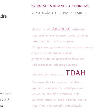
PSIQUIATRIA INFANTIL Y PERINATAL
SEXOLOGÍA Y TERAPIA DE PAREJA
adre
Ansiedad
Alcohol
Amor
Cifuentes
Depresión en el embarazo
Javier Cárdenas
Jaén
Nesplora
Niñas con pene
Parejaamorcogniciónideaspensamientosterapia
cognitivo conductualterapia de
parejaconsulta onlinepsicoterapia online
Psicofarmacos
Psicosis postparto
TDAH
Psicoterapia
Psiquiatra
Trastorno bipolar
adicción
adultos
agresión
alimentación
antidepresivos
 Malena
aquarium
atención
atentado
aula
a vez?
autismo
autobus
bebé
biberón
charla
ha
cigarrillos
cleptomanía
comunicación