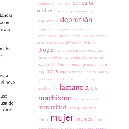
consulta
conducción
consejo
online
crema
culpa
demencia
tancia
depresión
dependencia
zco en
nto a
depresión post parto
deseo sexual
destructivo. relación
dieta
diferencias con
otros trastornos
disfunción
dislexia
na lo
drogas
déficit de atención
embarazo
tra
enfermedad mental
esquizofrenia
estrés
explicación
familia
fumar
genética
hablar
hijos
hijo
hiperactividad
hombre
hurto
estra
ignorancia
infidelidad
intolerancia
si no. Si
lactancia
justificación
lgtb
luso
machismo
madre
maltrato
busa de
maternidad
mensaje
mentiras.
 ¿Cómo
mujer
a
música
miedo
niño