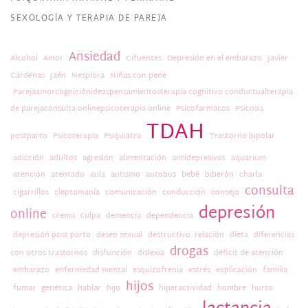
SEXOLOGÍA Y TERAPIA DE PAREJA
Ansiedad
Alcohol
Amor
Cifuentes
Depresión en el embarazo
Javier
Cárdenas
Jaén
Nesplora
Niñas con pene
Parejaamorcogniciónideaspensamientosterapia cognitivo conductualterapia
de parejaconsulta onlinepsicoterapia online
Psicofarmacos
Psicosis
TDAH
postparto
Psicoterapia
Psiquiatra
Trastorno bipolar
adicción
adultos
agresión
alimentación
antidepresivos
aquarium
atención
atentado
aula
autismo
autobus
bebé
biberón
charla
consulta
cigarrillos
cleptomanía
comunicación
conducción
consejo
depresión
online
crema
culpa
demencia
dependencia
depresión post parto
deseo sexual
destructivo. relación
dieta
diferencias
drogas
con otros trastornos
disfunción
dislexia
déficit de atención
embarazo
enfermedad mental
esquizofrenia
estrés
explicación
familia
hijos
fumar
genética
hablar
hijo
hiperactividad
hombre
hurto