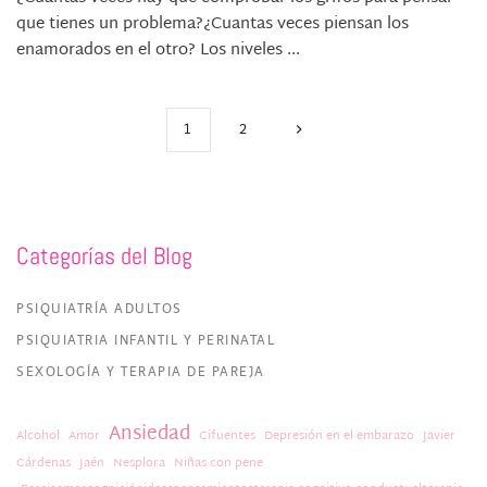
que tienes un problema?¿Cuantas veces piensan los
enamorados en el otro? Los niveles ...
1
2
Categorías del Blog
PSIQUIATRÍA ADULTOS
PSIQUIATRIA INFANTIL Y PERINATAL
SEXOLOGÍA Y TERAPIA DE PAREJA
Ansiedad
Alcohol
Amor
Cifuentes
Depresión en el embarazo
Javier
Cárdenas
Jaén
Nesplora
Niñas con pene