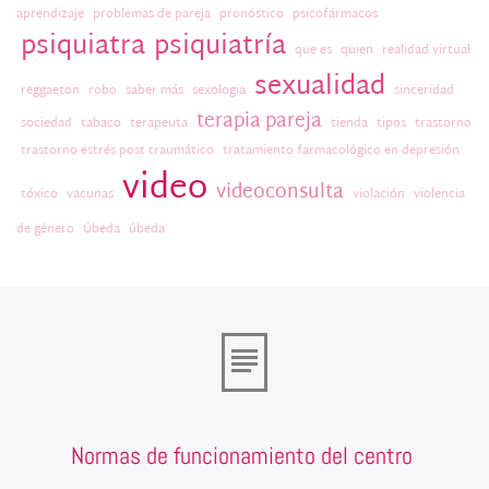
aprendizaje
problemas de pareja
pronóstico
psicofármacos
psiquiatra
psiquiatría
que es
quien
realidad virtual
sexualidad
reggaeton
robo
saber más
sexologia
sinceridad
terapia pareja
sociedad
tabaco
terapeuta
tienda
tipos
trastorno
trastorno estrés post traumático
tratamiento farmacológico en depresión
video
videoconsulta
tóxico
vacunas
violación
violencia
de género
Úbeda
úbeda
Normas de funcionamiento del centro