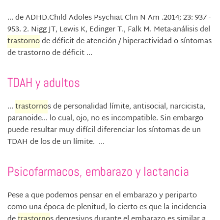
... de ADHD.Child Adoles Psychiat Clin N Am .2014; 23: 937 -
953. 2. Nigg JT, Lewis K, Edinger T., Falk M. Meta-análisis del
trastorno
de déficit de atención / hiperactividad o síntomas
de trastorno de déficit ...
TDAH y adultos
...
trastorno
s de personalidad límite, antisocial, narcicista,
paranoide... lo cual, ojo, no es incompatible. Sin embargo
puede resultar muy difícil diferenciar los síntomas de un
TDAH de los de un límite. ...
Psicofarmacos, embarazo y lactancia
Pese a que podemos pensar en el embarazo y periparto
como una época de plenitud, lo cierto es que la incidencia
de
trastorno
s depresivos durante el embarazo es similar a