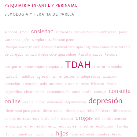
PSIQUIATRIA INFANTIL Y PERINATAL
SEXOLOGÍA Y TERAPIA DE PAREJA
Ansiedad
Alcohol
Amor
Cifuentes
Depresión en el embarazo
Javier
Cárdenas
Jaén
Nesplora
Niñas con pene
Parejaamorcogniciónideaspensamientosterapia cognitivo conductualterapia
de parejaconsulta onlinepsicoterapia online
Psicofarmacos
Psicosis
TDAH
postparto
Psicoterapia
Psiquiatra
Trastorno bipolar
adicción
adultos
agresión
alimentación
antidepresivos
aquarium
atención
atentado
aula
autismo
autobus
bebé
biberón
charla
consulta
cigarrillos
cleptomanía
comunicación
conducción
consejo
depresión
online
crema
culpa
demencia
dependencia
depresión post parto
deseo sexual
destructivo. relación
dieta
diferencias
drogas
con otros trastornos
disfunción
dislexia
déficit de atención
embarazo
enfermedad mental
esquizofrenia
estrés
explicación
familia
hijos
fumar
genética
hablar
hijo
hiperactividad
hombre
hurto