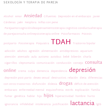
SEXOLOGÍA Y TERAPIA DE PAREJA
Ansiedad
Alcohol
Amor
Cifuentes
Depresión en el embarazo
Javier
Cárdenas
Jaén
Nesplora
Niñas con pene
Parejaamorcogniciónideaspensamientosterapia cognitivo conductualterapia
de parejaconsulta onlinepsicoterapia online
Psicofarmacos
Psicosis
TDAH
postparto
Psicoterapia
Psiquiatra
Trastorno bipolar
adicción
adultos
agresión
alimentación
antidepresivos
aquarium
atención
atentado
aula
autismo
autobus
bebé
biberón
charla
consulta
cigarrillos
cleptomanía
comunicación
conducción
consejo
depresión
online
crema
culpa
demencia
dependencia
depresión post parto
deseo sexual
destructivo. relación
dieta
diferencias
drogas
con otros trastornos
disfunción
dislexia
déficit de atención
embarazo
enfermedad mental
esquizofrenia
estrés
explicación
familia
hijos
fumar
genética
hablar
hijo
hiperactividad
hombre
hurto
lactancia
ignorancia
infidelidad
intolerancia
justificación
lgtb