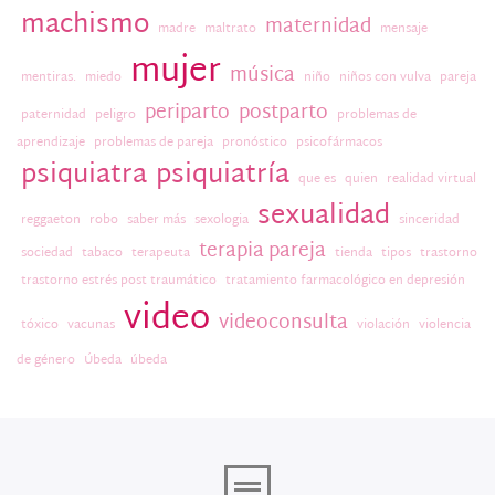
machismo
maternidad
madre
maltrato
mensaje
mujer
música
mentiras.
miedo
niño
niños con vulva
pareja
periparto
postparto
paternidad
peligro
problemas de
aprendizaje
problemas de pareja
pronóstico
psicofármacos
psiquiatra
psiquiatría
que es
quien
realidad virtual
sexualidad
reggaeton
robo
saber más
sexologia
sinceridad
terapia pareja
sociedad
tabaco
terapeuta
tienda
tipos
trastorno
trastorno estrés post traumático
tratamiento farmacológico en depresión
video
videoconsulta
tóxico
vacunas
violación
violencia
de género
Úbeda
úbeda