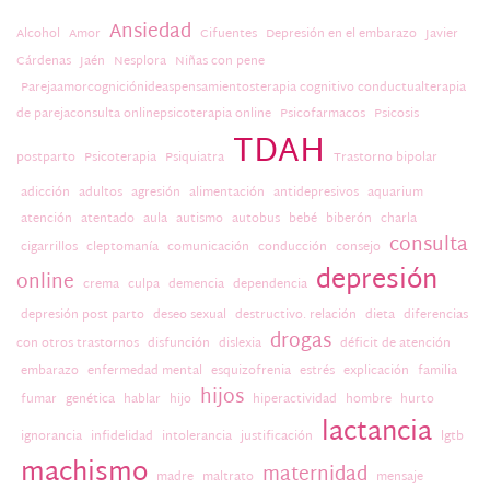
Ansiedad
Alcohol
Amor
Cifuentes
Depresión en el embarazo
Javier
Cárdenas
Jaén
Nesplora
Niñas con pene
Parejaamorcogniciónideaspensamientosterapia cognitivo conductualterapia
de parejaconsulta onlinepsicoterapia online
Psicofarmacos
Psicosis
TDAH
postparto
Psicoterapia
Psiquiatra
Trastorno bipolar
adicción
adultos
agresión
alimentación
antidepresivos
aquarium
atención
atentado
aula
autismo
autobus
bebé
biberón
charla
consulta
cigarrillos
cleptomanía
comunicación
conducción
consejo
depresión
online
crema
culpa
demencia
dependencia
depresión post parto
deseo sexual
destructivo. relación
dieta
diferencias
drogas
con otros trastornos
disfunción
dislexia
déficit de atención
embarazo
enfermedad mental
esquizofrenia
estrés
explicación
familia
hijos
fumar
genética
hablar
hijo
hiperactividad
hombre
hurto
lactancia
ignorancia
infidelidad
intolerancia
justificación
lgtb
machismo
maternidad
madre
maltrato
mensaje