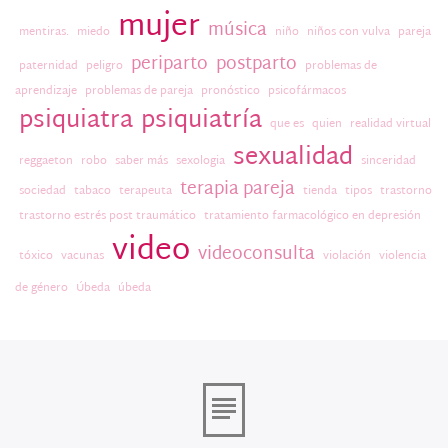
mujer
música
mentiras.
miedo
niño
niños con vulva
pareja
periparto
postparto
paternidad
peligro
problemas de
aprendizaje
problemas de pareja
pronóstico
psicofármacos
psiquiatra
psiquiatría
que es
quien
realidad virtual
sexualidad
reggaeton
robo
saber más
sexologia
sinceridad
terapia pareja
sociedad
tabaco
terapeuta
tienda
tipos
trastorno
trastorno estrés post traumático
tratamiento farmacológico en depresión
video
videoconsulta
tóxico
vacunas
violación
violencia
de género
Úbeda
úbeda