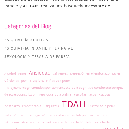
Paricio y APILAM, realiza una búsqueda incesante de ...
Categorías del Blog
PSIQUIATRÍA ADULTOS
PSIQUIATRIA INFANTIL Y PERINATAL
SEXOLOGÍA Y TERAPIA DE PAREJA
Ansiedad
Alcohol
Amor
Cifuentes
Depresión en el embarazo
Javier
Cárdenas
Jaén
Nesplora
Niñas con pene
Parejaamorcogniciónideaspensamientosterapia cognitivo conductualterapia
de parejaconsulta onlinepsicoterapia online
Psicofarmacos
Psicosis
TDAH
postparto
Psicoterapia
Psiquiatra
Trastorno bipolar
adicción
adultos
agresión
alimentación
antidepresivos
aquarium
atención
atentado
aula
autismo
autobus
bebé
biberón
charla