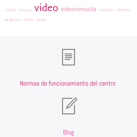
video
videoconsulta
tóxico
vacunas
violación
violencia
de género
Úbeda
úbeda
Normas de funcionamiento del centro
Blog