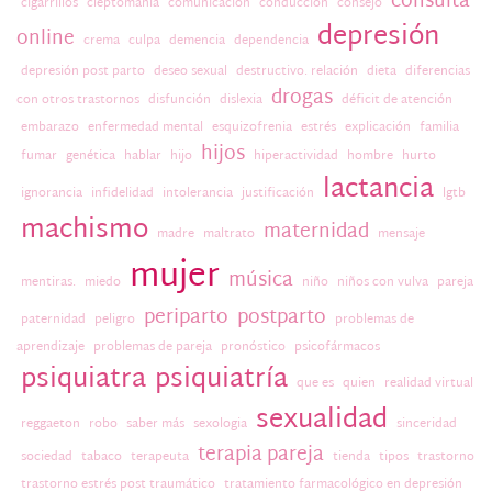
consulta
cigarrillos
cleptomanía
comunicación
conducción
consejo
depresión
online
crema
culpa
demencia
dependencia
depresión post parto
deseo sexual
destructivo. relación
dieta
diferencias
drogas
con otros trastornos
disfunción
dislexia
déficit de atención
embarazo
enfermedad mental
esquizofrenia
estrés
explicación
familia
hijos
fumar
genética
hablar
hijo
hiperactividad
hombre
hurto
lactancia
ignorancia
infidelidad
intolerancia
justificación
lgtb
machismo
maternidad
madre
maltrato
mensaje
mujer
música
mentiras.
miedo
niño
niños con vulva
pareja
periparto
postparto
paternidad
peligro
problemas de
aprendizaje
problemas de pareja
pronóstico
psicofármacos
psiquiatra
psiquiatría
que es
quien
realidad virtual
sexualidad
reggaeton
robo
saber más
sexologia
sinceridad
terapia pareja
sociedad
tabaco
terapeuta
tienda
tipos
trastorno
trastorno estrés post traumático
tratamiento farmacológico en depresión