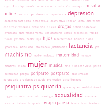
atención
atentado
aula
autismo
autobus
bebé
biberón
charla
consulta
cigarrillos
cleptomanía
comunicación
conducción
consejo
depresión
online
crema
culpa
demencia
dependencia
depresión post parto
deseo sexual
destructivo. relación
dieta
diferencias
drogas
con otros trastornos
disfunción
dislexia
déficit de atención
embarazo
enfermedad mental
esquizofrenia
estrés
explicación
familia
hijos
fumar
genética
hablar
hijo
hiperactividad
hombre
hurto
lactancia
ignorancia
infidelidad
intolerancia
justificación
lgtb
machismo
maternidad
madre
maltrato
mensaje
mujer
música
mentiras.
miedo
niño
niños con vulva
pareja
periparto
postparto
paternidad
peligro
problemas de
aprendizaje
problemas de pareja
pronóstico
psicofármacos
psiquiatra
psiquiatría
que es
quien
realidad virtual
sexualidad
reggaeton
robo
saber más
sexologia
sinceridad
terapia pareja
sociedad
tabaco
terapeuta
tienda
tipos
trastorno