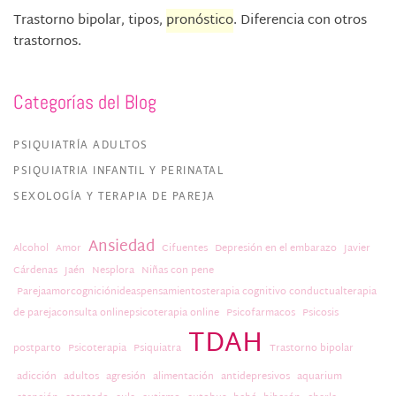
Trastorno bipolar, tipos,
pronóstico
. Diferencia con otros
trastornos.
Categorías del Blog
PSIQUIATRÍA ADULTOS
PSIQUIATRIA INFANTIL Y PERINATAL
SEXOLOGÍA Y TERAPIA DE PAREJA
Ansiedad
Alcohol
Amor
Cifuentes
Depresión en el embarazo
Javier
Cárdenas
Jaén
Nesplora
Niñas con pene
Parejaamorcogniciónideaspensamientosterapia cognitivo conductualterapia
de parejaconsulta onlinepsicoterapia online
Psicofarmacos
Psicosis
TDAH
postparto
Psicoterapia
Psiquiatra
Trastorno bipolar
adicción
adultos
agresión
alimentación
antidepresivos
aquarium