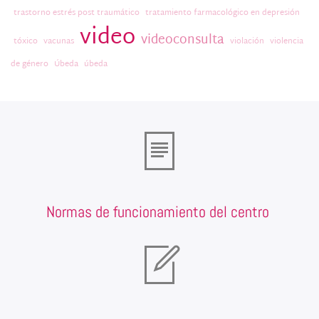
trastorno estrés post traumático
tratamiento farmacológico en depresión
video
videoconsulta
tóxico
vacunas
violación
violencia
de género
Úbeda
úbeda
Normas de funcionamiento del centro