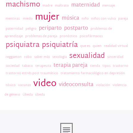
machismo
maternidad
madre
maltrato
mensaje
mujer
música
mentiras.
miedo
niño
niños con vulva
pareja
periparto
postparto
paternidad
peligro
problemas de
aprendizaje
problemas de pareja
pronóstico
psicofármacos
psiquiatra
psiquiatría
que es
quien
realidad virtual
sexualidad
reggaeton
robo
saber más
sexologia
sinceridad
terapia pareja
sociedad
tabaco
terapeuta
tienda
tipos
trastorno
trastorno estrés post traumático
tratamiento farmacológico en depresión
video
videoconsulta
tóxico
vacunas
violación
violencia
de género
Úbeda
úbeda