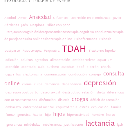
SEXOLOGÍA Y TERAPIA DE PAREJA
Ansiedad
Alcohol
Amor
Cifuentes
Depresión en el embarazo
Javier
Cárdenas
Jaén
Nesplora
Niñas con pene
Parejaamorcogniciónideaspensamientosterapia cognitivo conductualterapia
de parejaconsulta onlinepsicoterapia online
Psicofarmacos
Psicosis
TDAH
postparto
Psicoterapia
Psiquiatra
Trastorno bipolar
adicción
adultos
agresión
alimentación
antidepresivos
aquarium
atención
atentado
aula
autismo
autobus
bebé
biberón
charla
consulta
cigarrillos
cleptomanía
comunicación
conducción
consejo
depresión
online
crema
culpa
demencia
dependencia
depresión post parto
deseo sexual
destructivo. relación
dieta
diferencias
drogas
con otros trastornos
disfunción
dislexia
déficit de atención
embarazo
enfermedad mental
esquizofrenia
estrés
explicación
familia
hijos
fumar
genética
hablar
hijo
hiperactividad
hombre
hurto
lactancia
ignorancia
infidelidad
intolerancia
justificación
lgtb