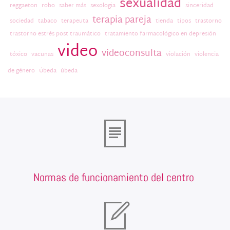
sexualidad
reggaeton
robo
saber más
sexologia
sinceridad
terapia pareja
sociedad
tabaco
terapeuta
tienda
tipos
trastorno
trastorno estrés post traumático
tratamiento farmacológico en depresión
video
videoconsulta
tóxico
vacunas
violación
violencia
de género
Úbeda
úbeda
Normas de funcionamiento del centro