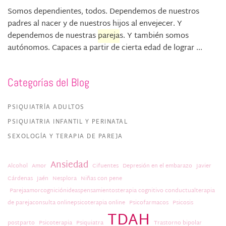
Somos dependientes, todos. Dependemos de nuestros
padres al nacer y de nuestros hijos al envejecer. Y
dependemos de nuestras
pareja
s. Y también somos
autónomos. Capaces a partir de cierta edad de lograr ...
Categorías del Blog
PSIQUIATRÍA ADULTOS
PSIQUIATRIA INFANTIL Y PERINATAL
SEXOLOGÍA Y TERAPIA DE PAREJA
Ansiedad
Alcohol
Amor
Cifuentes
Depresión en el embarazo
Javier
Cárdenas
Jaén
Nesplora
Niñas con pene
Parejaamorcogniciónideaspensamientosterapia cognitivo conductualterapia
de parejaconsulta onlinepsicoterapia online
Psicofarmacos
Psicosis
TDAH
postparto
Psicoterapia
Psiquiatra
Trastorno bipolar