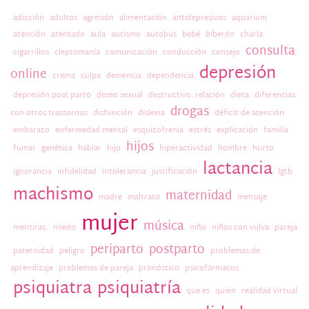
adicción
adultos
agresión
alimentación
antidepresivos
aquarium
atención
atentado
aula
autismo
autobus
bebé
biberón
charla
consulta
cigarrillos
cleptomanía
comunicación
conducción
consejo
depresión
online
crema
culpa
demencia
dependencia
depresión post parto
deseo sexual
destructivo. relación
dieta
diferencias
drogas
con otros trastornos
disfunción
dislexia
déficit de atención
embarazo
enfermedad mental
esquizofrenia
estrés
explicación
familia
hijos
fumar
genética
hablar
hijo
hiperactividad
hombre
hurto
lactancia
ignorancia
infidelidad
intolerancia
justificación
lgtb
machismo
maternidad
madre
maltrato
mensaje
mujer
música
mentiras.
miedo
niño
niños con vulva
pareja
periparto
postparto
paternidad
peligro
problemas de
aprendizaje
problemas de pareja
pronóstico
psicofármacos
psiquiatra
psiquiatría
que es
quien
realidad virtual