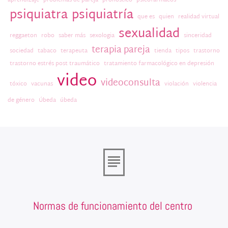
aprendizaje
problemas de pareja
pronóstico
psicofármacos
psiquiatra
psiquiatría
que es
quien
realidad virtual
sexualidad
reggaeton
robo
saber más
sexologia
sinceridad
terapia pareja
sociedad
tabaco
terapeuta
tienda
tipos
trastorno
trastorno estrés post traumático
tratamiento farmacológico en depresión
video
videoconsulta
tóxico
vacunas
violación
violencia
de género
Úbeda
úbeda
Normas de funcionamiento del centro