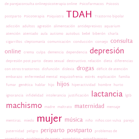
de parejaconsulta onlinepsicoterapia online
Psicofarmacos
Psicosis
TDAH
postparto
Psicoterapia
Psiquiatra
Trastorno bipolar
adicción
adultos
agresión
alimentación
antidepresivos
aquarium
atención
atentado
aula
autismo
autobus
bebé
biberón
charla
consulta
cigarrillos
cleptomanía
comunicación
conducción
consejo
depresión
online
crema
culpa
demencia
dependencia
depresión post parto
deseo sexual
destructivo. relación
dieta
diferencias
drogas
con otros trastornos
disfunción
dislexia
déficit de atención
embarazo
enfermedad mental
esquizofrenia
estrés
explicación
familia
hijos
fumar
genética
hablar
hijo
hiperactividad
hombre
hurto
lactancia
ignorancia
infidelidad
intolerancia
justificación
lgtb
machismo
maternidad
madre
maltrato
mensaje
mujer
música
mentiras.
miedo
niño
niños con vulva
pareja
periparto
postparto
paternidad
peligro
problemas de