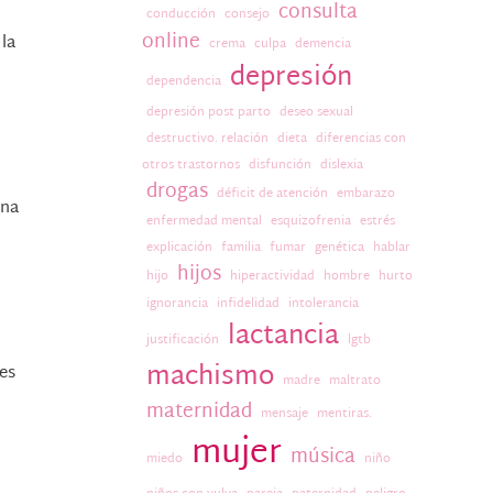
consulta
conducción
consejo
online
 la
crema
culpa
demencia
depresión
dependencia
depresión post parto
deseo sexual
destructivo. relación
dieta
diferencias con
otros trastornos
disfunción
dislexia
drogas
déficit de atención
embarazo
una
enfermedad mental
esquizofrenia
estrés
explicación
familia
fumar
genética
hablar
hijos
hijo
hiperactividad
hombre
hurto
ignorancia
infidelidad
intolerancia
lactancia
justificación
lgtb
machismo
es
madre
maltrato
maternidad
mensaje
mentiras.
mujer
música
miedo
niño