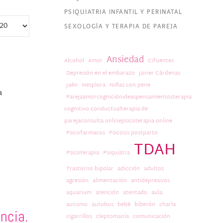
PSIQUIATRIA INFANTIL Y PERINATAL
SEXOLOGÍA Y TERAPIA DE PAREJA
Ansiedad
Alcohol
Amor
Cifuentes
Depresión en el embarazo
Javier Cárdenas
Jaén
Nesplora
Niñas con pene
a
Parejaamorcogniciónideaspensamientosterapia
cognitivo conductualterapia de
parejaconsulta onlinepsicoterapia online
Psicofarmacos
Psicosis postparto
TDAH
Psicoterapia
Psiquiatra
Trastorno bipolar
adicción
adultos
agresión
alimentación
antidepresivos
aquarium
atención
atentado
aula
autismo
autobus
bebé
biberón
charla
ncia.
cigarrillos
cleptomanía
comunicación