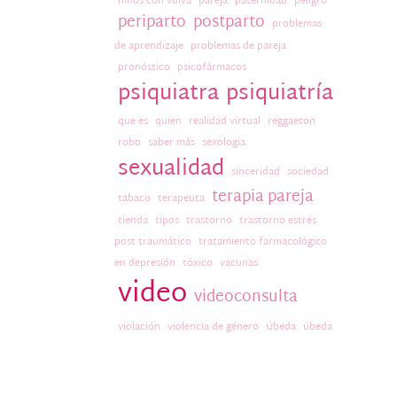
niños con vulva
pareja
paternidad
peligro
periparto
postparto
problemas
de aprendizaje
problemas de pareja
pronóstico
psicofármacos
psiquiatra
psiquiatría
que es
quien
realidad virtual
reggaeton
robo
saber más
sexologia
sexualidad
sinceridad
sociedad
terapia pareja
tabaco
terapeuta
tienda
tipos
trastorno
trastorno estrés
post traumático
tratamiento farmacológico
en depresión
tóxico
vacunas
video
videoconsulta
violación
violencia de género
Úbeda
úbeda