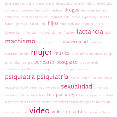
depresión post parto
deseo sexual
destructivo. relación
dieta
diferencias
drogas
con otros trastornos
disfunción
dislexia
déficit de atención
embarazo
enfermedad mental
esquizofrenia
estrés
explicación
familia
hijos
fumar
genética
hablar
hijo
hiperactividad
hombre
hurto
lactancia
ignorancia
infidelidad
intolerancia
justificación
lgtb
machismo
maternidad
madre
maltrato
mensaje
mujer
música
mentiras.
miedo
niño
niños con vulva
pareja
periparto
postparto
paternidad
peligro
problemas de
aprendizaje
problemas de pareja
pronóstico
psicofármacos
psiquiatra
psiquiatría
que es
quien
realidad virtual
sexualidad
reggaeton
robo
saber más
sexologia
sinceridad
terapia pareja
sociedad
tabaco
terapeuta
tienda
tipos
trastorno
trastorno estrés post traumático
tratamiento farmacológico en depresión
video
videoconsulta
tóxico
vacunas
violación
violencia