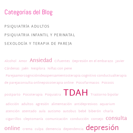
Categorías del Blog
PSIQUIATRÍA ADULTOS
PSIQUIATRIA INFANTIL Y PERINATAL
SEXOLOGÍA Y TERAPIA DE PAREJA
Ansiedad
Alcohol
Amor
Cifuentes
Depresión en el embarazo
Javier
Cárdenas
Jaén
Nesplora
Niñas con pene
Parejaamorcogniciónideaspensamientosterapia cognitivo conductualterapia
de parejaconsulta onlinepsicoterapia online
Psicofarmacos
Psicosis
TDAH
postparto
Psicoterapia
Psiquiatra
Trastorno bipolar
adicción
adultos
agresión
alimentación
antidepresivos
aquarium
atención
atentado
aula
autismo
autobus
bebé
biberón
charla
consulta
cigarrillos
cleptomanía
comunicación
conducción
consejo
depresión
online
crema
culpa
demencia
dependencia