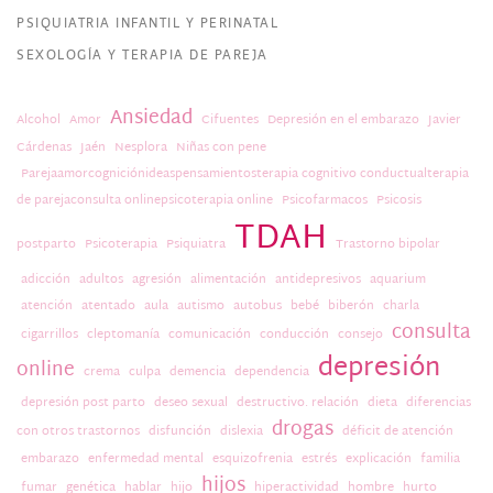
PSIQUIATRIA INFANTIL Y PERINATAL
SEXOLOGÍA Y TERAPIA DE PAREJA
Ansiedad
Alcohol
Amor
Cifuentes
Depresión en el embarazo
Javier
Cárdenas
Jaén
Nesplora
Niñas con pene
Parejaamorcogniciónideaspensamientosterapia cognitivo conductualterapia
de parejaconsulta onlinepsicoterapia online
Psicofarmacos
Psicosis
TDAH
postparto
Psicoterapia
Psiquiatra
Trastorno bipolar
adicción
adultos
agresión
alimentación
antidepresivos
aquarium
atención
atentado
aula
autismo
autobus
bebé
biberón
charla
consulta
cigarrillos
cleptomanía
comunicación
conducción
consejo
depresión
online
crema
culpa
demencia
dependencia
depresión post parto
deseo sexual
destructivo. relación
dieta
diferencias
drogas
con otros trastornos
disfunción
dislexia
déficit de atención
embarazo
enfermedad mental
esquizofrenia
estrés
explicación
familia
hijos
fumar
genética
hablar
hijo
hiperactividad
hombre
hurto