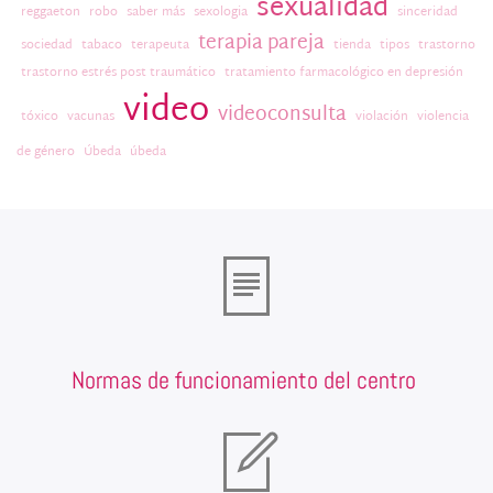
sexualidad
reggaeton
robo
saber más
sexologia
sinceridad
terapia pareja
sociedad
tabaco
terapeuta
tienda
tipos
trastorno
trastorno estrés post traumático
tratamiento farmacológico en depresión
video
videoconsulta
tóxico
vacunas
violación
violencia
de género
Úbeda
úbeda
Normas de funcionamiento del centro