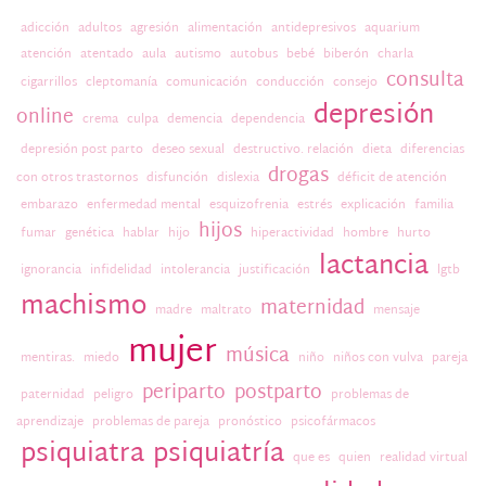
adicción
adultos
agresión
alimentación
antidepresivos
aquarium
atención
atentado
aula
autismo
autobus
bebé
biberón
charla
consulta
cigarrillos
cleptomanía
comunicación
conducción
consejo
depresión
online
crema
culpa
demencia
dependencia
depresión post parto
deseo sexual
destructivo. relación
dieta
diferencias
drogas
con otros trastornos
disfunción
dislexia
déficit de atención
embarazo
enfermedad mental
esquizofrenia
estrés
explicación
familia
hijos
fumar
genética
hablar
hijo
hiperactividad
hombre
hurto
lactancia
ignorancia
infidelidad
intolerancia
justificación
lgtb
machismo
maternidad
madre
maltrato
mensaje
mujer
música
mentiras.
miedo
niño
niños con vulva
pareja
periparto
postparto
paternidad
peligro
problemas de
aprendizaje
problemas de pareja
pronóstico
psicofármacos
psiquiatra
psiquiatría
que es
quien
realidad virtual