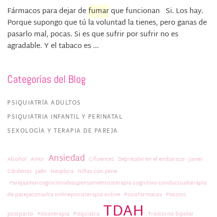
Fármacos para dejar de
fumar
que funcionan Si. Los hay.
Porque supongo que tú la voluntad la tienes, pero ganas de
pasarlo mal, pocas. Si es que sufrir por sufrir no es
agradable. Y el tabaco es ...
Categorías del Blog
PSIQUIATRÍA ADULTOS
PSIQUIATRIA INFANTIL Y PERINATAL
SEXOLOGÍA Y TERAPIA DE PAREJA
Ansiedad
Alcohol
Amor
Cifuentes
Depresión en el embarazo
Javier
Cárdenas
Jaén
Nesplora
Niñas con pene
Parejaamorcogniciónideaspensamientosterapia cognitivo conductualterapia
de parejaconsulta onlinepsicoterapia online
Psicofarmacos
Psicosis
TDAH
postparto
Psicoterapia
Psiquiatra
Trastorno bipolar