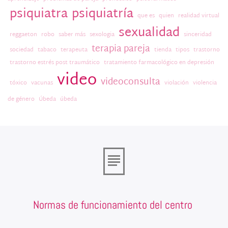
psiquiatra
psiquiatría
que es
quien
realidad virtual
sexualidad
reggaeton
robo
saber más
sexologia
sinceridad
terapia pareja
sociedad
tabaco
terapeuta
tienda
tipos
trastorno
trastorno estrés post traumático
tratamiento farmacológico en depresión
video
videoconsulta
tóxico
vacunas
violación
violencia
de género
Úbeda
úbeda
Normas de funcionamiento del centro