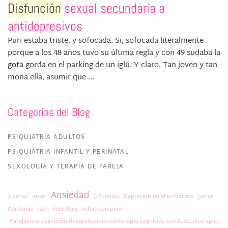
Disfunción
sexual secundaria a
antidepresivos
Puri estaba triste, y sofocada. Si, sofocada literalmente
porque a los 48 años tuvo su última regla y con 49 sudaba la
gota gorda en el parking de un iglú. Y claro. Tan joven y tan
mona ella, asumir que ...
Categorías del Blog
PSIQUIATRÍA ADULTOS
PSIQUIATRIA INFANTIL Y PERINATAL
SEXOLOGÍA Y TERAPIA DE PAREJA
Ansiedad
Alcohol
Amor
Cifuentes
Depresión en el embarazo
Javier
Cárdenas
Jaén
Nesplora
Niñas con pene
Parejaamorcogniciónideaspensamientosterapia cognitivo conductualterapia