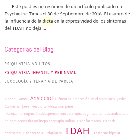
Este post es un resúmen de un artículo publicado en
Psychiatric Times el 30 de Septiembre de 2016. El asunto de
la influencia de la
dieta
en la expresividad de los síntomas
del TDAH no deja ...
Categorías del Blog
PSIQUIATRÍA ADULTOS
PSIQUIATRIA INFANTIL Y PERINATAL
SEXOLOGÍA Y TERAPIA DE PAREJA
Ansiedad
Alcohol
Amor
Cifuentes
Depresión en el embarazo
Javier
Cárdenas
Jaén
Nesplora
Niñas con pene
Parejaamorcogniciónideaspensamientosterapia cognitivo conductualterapia
de parejaconsulta onlinepsicoterapia online
Psicofarmacos
Psicosis
TDAH
postparto
Psicoterapia
Psiquiatra
Trastorno bipolar