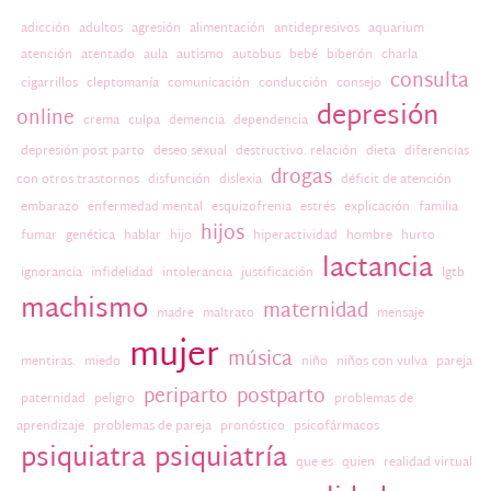
adicción
adultos
agresión
alimentación
antidepresivos
aquarium
atención
atentado
aula
autismo
autobus
bebé
biberón
charla
consulta
cigarrillos
cleptomanía
comunicación
conducción
consejo
depresión
online
crema
culpa
demencia
dependencia
depresión post parto
deseo sexual
destructivo. relación
dieta
diferencias
drogas
con otros trastornos
disfunción
dislexia
déficit de atención
embarazo
enfermedad mental
esquizofrenia
estrés
explicación
familia
hijos
fumar
genética
hablar
hijo
hiperactividad
hombre
hurto
lactancia
ignorancia
infidelidad
intolerancia
justificación
lgtb
machismo
maternidad
madre
maltrato
mensaje
mujer
música
mentiras.
miedo
niño
niños con vulva
pareja
periparto
postparto
paternidad
peligro
problemas de
aprendizaje
problemas de pareja
pronóstico
psicofármacos
psiquiatra
psiquiatría
que es
quien
realidad virtual