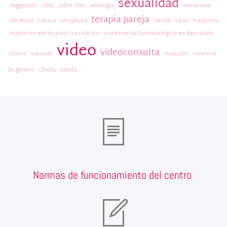
sexualidad
reggaeton
robo
saber más
sexologia
sinceridad
terapia pareja
sociedad
tabaco
terapeuta
tienda
tipos
trastorno
trastorno estrés post traumático
tratamiento farmacológico en depresión
video
videoconsulta
tóxico
vacunas
violación
violencia
de género
Úbeda
úbeda
Normas de funcionamiento del centro