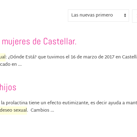
 mujeres de Castellar.
ual
: ¿Dónde Está? que tuvimos el 16 de marzo de 2017 en Cas
cado en ...
hijos
s la prolactina tiene un efecto eutimizante, es decir ayuda a man
deseo sexual
. Cambios ...