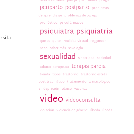
niños con vulva
pareja
paternidad
peligro
periparto
postparto
problemas
de aprendizaje
problemas de pareja
pronóstico
psicofármacos
psiquiatra
psiquiatría
 si la
que es
quien
realidad virtual
reggaeton
robo
saber más
sexologia
sexualidad
sinceridad
sociedad
terapia pareja
tabaco
terapeuta
tienda
tipos
trastorno
trastorno estrés
post traumático
tratamiento farmacológico
en depresión
tóxico
vacunas
video
videoconsulta
violación
violencia de género
Úbeda
úbeda