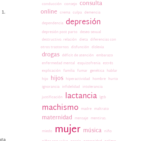
consulta
conducción
consejo
online
 1.
crema
culpa
demencia
depresión
dependencia
depresión post parto
deseo sexual
destructivo. relación
dieta
diferencias con
otros trastornos
disfunción
dislexia
drogas
déficit de atención
embarazo
enfermedad mental
esquizofrenia
estrés
explicación
familia
fumar
genética
hablar
hijos
hijo
hiperactividad
hombre
hurto
ignorancia
infidelidad
intolerancia
lactancia
justificación
lgtb
machismo
madre
maltrato
maternidad
mensaje
mentiras.
mujer
música
miedo
niño
ota