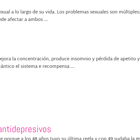
ual a lo largo de su vida. Los problemas sexuales son múltiples:
de afectar a ambos ...
 Mejora la concentración, produce insomnio y pérdida de apetito y
ntico el sistema e recompensa ...
antidepresivos
nte porque a los 48 años tuvo su última regla y con 49 sudaba la g