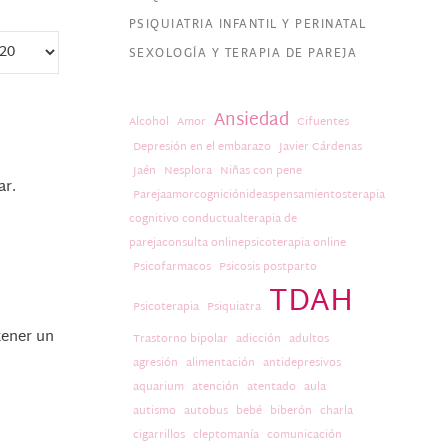
PSIQUIATRIA INFANTIL Y PERINATAL
SEXOLOGÍA Y TERAPIA DE PAREJA
Ansiedad
Alcohol
Amor
Cifuentes
Depresión en el embarazo
Javier Cárdenas
Jaén
Nesplora
Niñas con pene
tellar.
Parejaamorcogniciónideaspensamientosterapia
cognitivo conductualterapia de
parejaconsulta onlinepsicoterapia online
Psicofarmacos
Psicosis postparto
TDAH
Psicoterapia
Psiquiatra
tener un
Trastorno bipolar
adicción
adultos
agresión
alimentación
antidepresivos
aquarium
atención
atentado
aula
autismo
autobus
bebé
biberón
charla
cigarrillos
cleptomanía
comunicación