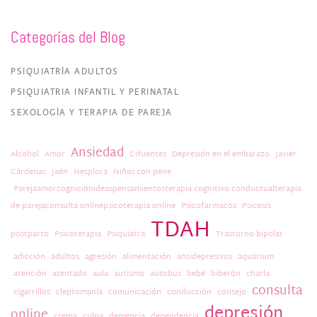
Categorías del Blog
PSIQUIATRÍA ADULTOS
PSIQUIATRIA INFANTIL Y PERINATAL
SEXOLOGÍA Y TERAPIA DE PAREJA
Ansiedad
Alcohol
Amor
Cifuentes
Depresión en el embarazo
Javier
Cárdenas
Jaén
Nesplora
Niñas con pene
Parejaamorcogniciónideaspensamientosterapia cognitivo conductualterapia
de parejaconsulta onlinepsicoterapia online
Psicofarmacos
Psicosis
TDAH
postparto
Psicoterapia
Psiquiatra
Trastorno bipolar
adicción
adultos
agresión
alimentación
antidepresivos
aquarium
atención
atentado
aula
autismo
autobus
bebé
biberón
charla
consulta
cigarrillos
cleptomanía
comunicación
conducción
consejo
depresión
online
crema
culpa
demencia
dependencia