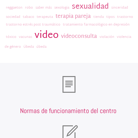
sexualidad
reggaeton
robo
saber más
sexologia
sinceridad
terapia pareja
sociedad
tabaco
terapeuta
tienda
tipos
trastorno
trastorno estrés post traumático
tratamiento farmacológico en depresión
video
videoconsulta
tóxico
vacunas
violación
violencia
de género
Úbeda
úbeda
Normas de funcionamiento del centro