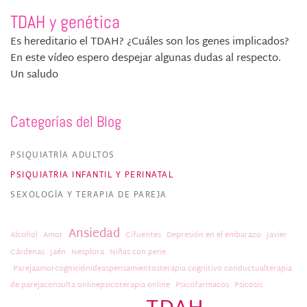
TDAH y genética
Es hereditario el TDAH? ¿Cuáles son los genes implicados?
En este vídeo espero despejar algunas dudas al respecto.
Un saludo
Categorías del Blog
PSIQUIATRÍA ADULTOS
PSIQUIATRIA INFANTIL Y PERINATAL
SEXOLOGÍA Y TERAPIA DE PAREJA
Ansiedad
Alcohol
Amor
Cifuentes
Depresión en el embarazo
Javier
Cárdenas
Jaén
Nesplora
Niñas con pene
Parejaamorcogniciónideaspensamientosterapia cognitivo conductualterapia
de parejaconsulta onlinepsicoterapia online
Psicofarmacos
Psicosis