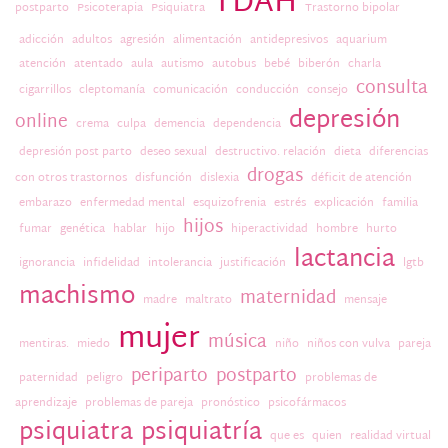
TDAH
postparto
Psicoterapia
Psiquiatra
Trastorno bipolar
adicción
adultos
agresión
alimentación
antidepresivos
aquarium
atención
atentado
aula
autismo
autobus
bebé
biberón
charla
consulta
cigarrillos
cleptomanía
comunicación
conducción
consejo
depresión
online
crema
culpa
demencia
dependencia
depresión post parto
deseo sexual
destructivo. relación
dieta
diferencias
drogas
con otros trastornos
disfunción
dislexia
déficit de atención
embarazo
enfermedad mental
esquizofrenia
estrés
explicación
familia
hijos
fumar
genética
hablar
hijo
hiperactividad
hombre
hurto
lactancia
ignorancia
infidelidad
intolerancia
justificación
lgtb
machismo
maternidad
madre
maltrato
mensaje
mujer
música
mentiras.
miedo
niño
niños con vulva
pareja
periparto
postparto
paternidad
peligro
problemas de
aprendizaje
problemas de pareja
pronóstico
psicofármacos
psiquiatra
psiquiatría
que es
quien
realidad virtual