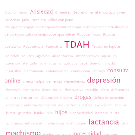
Ansiedad
Alcohol
Amor
Cifuentes
Depresión en el embarazo
Javier
Cárdenas
Jaén
Nesplora
Niñas con pene
Parejaamorcogniciónideaspensamientosterapia cognitivo conductualterapia
de parejaconsulta onlinepsicoterapia online
Psicofarmacos
Psicosis
TDAH
postparto
Psicoterapia
Psiquiatra
Trastorno bipolar
adicción
adultos
agresión
alimentación
antidepresivos
aquarium
atención
atentado
aula
autismo
autobus
bebé
biberón
charla
consulta
cigarrillos
cleptomanía
comunicación
conducción
consejo
depresión
online
crema
culpa
demencia
dependencia
depresión post parto
deseo sexual
destructivo. relación
dieta
diferencias
drogas
con otros trastornos
disfunción
dislexia
déficit de atención
embarazo
enfermedad mental
esquizofrenia
estrés
explicación
familia
hijos
fumar
genética
hablar
hijo
hiperactividad
hombre
hurto
lactancia
ignorancia
infidelidad
intolerancia
justificación
lgtb
machismo
maternidad
madre
maltrato
mensaje