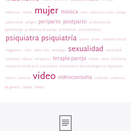
mujer
música
mentiras.
miedo
niño
niños con vulva
pareja
periparto
postparto
paternidad
peligro
problemas de
aprendizaje
problemas de pareja
pronóstico
psicofármacos
psiquiatra
psiquiatría
que es
quien
realidad virtual
sexualidad
reggaeton
robo
saber más
sexologia
sinceridad
terapia pareja
sociedad
tabaco
terapeuta
tienda
tipos
trastorno
trastorno estrés post traumático
tratamiento farmacológico en depresión
video
videoconsulta
tóxico
vacunas
violación
violencia
de género
Úbeda
úbeda