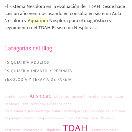
El sistema Nesplora en la evaluación del TDAH Desde hace
casi un año venimos usando en consulta en sistema Aula
Nesplora y
Aquarium
Nesplora para el diagnóstico y
seguimiento del TDAH El sistema Nesplora ...
Categorías del Blog
PSIQUIATRÍA ADULTOS
PSIQUIATRIA INFANTIL Y PERINATAL
SEXOLOGÍA Y TERAPIA DE PAREJA
Ansiedad
Alcohol
Amor
Cifuentes
Depresión en el embarazo
Javier
Cárdenas
Jaén
Nesplora
Niñas con pene
Parejaamorcogniciónideaspensamientosterapia cognitivo conductualterapia
de parejaconsulta onlinepsicoterapia online
Psicofarmacos
Psicosis
TDAH
postparto
Psicoterapia
Psiquiatra
Trastorno bipolar