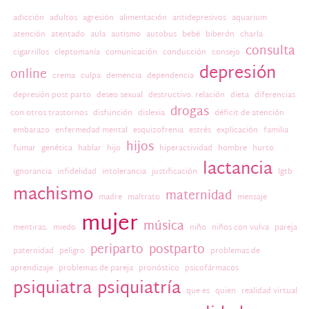
adicción
adultos
agresión
alimentación
antidepresivos
aquarium
atención
atentado
aula
autismo
autobus
bebé
biberón
charla
consulta
cigarrillos
cleptomanía
comunicación
conducción
consejo
depresión
online
crema
culpa
demencia
dependencia
depresión post parto
deseo sexual
destructivo. relación
dieta
diferencias
drogas
con otros trastornos
disfunción
dislexia
déficit de atención
embarazo
enfermedad mental
esquizofrenia
estrés
explicación
familia
hijos
fumar
genética
hablar
hijo
hiperactividad
hombre
hurto
lactancia
ignorancia
infidelidad
intolerancia
justificación
lgtb
machismo
maternidad
madre
maltrato
mensaje
mujer
música
mentiras.
miedo
niño
niños con vulva
pareja
periparto
postparto
paternidad
peligro
problemas de
aprendizaje
problemas de pareja
pronóstico
psicofármacos
psiquiatra
psiquiatría
que es
quien
realidad virtual