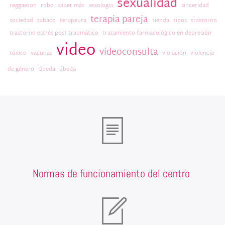
sexualidad
reggaeton
robo
saber más
sexologia
sinceridad
terapia pareja
sociedad
tabaco
terapeuta
tienda
tipos
trastorno
trastorno estrés post traumático
tratamiento farmacológico en depresión
video
videoconsulta
tóxico
vacunas
violación
violencia
de género
Úbeda
úbeda
Normas de funcionamiento del centro