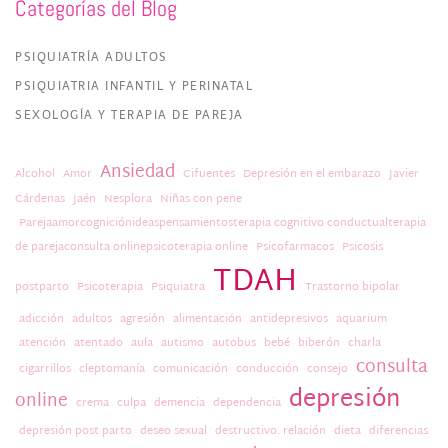
Categorías del Blog
PSIQUIATRÍA ADULTOS
PSIQUIATRIA INFANTIL Y PERINATAL
SEXOLOGÍA Y TERAPIA DE PAREJA
Ansiedad
Alcohol
Amor
Cifuentes
Depresión en el embarazo
Javier
Cárdenas
Jaén
Nesplora
Niñas con pene
Parejaamorcogniciónideaspensamientosterapia cognitivo conductualterapia
de parejaconsulta onlinepsicoterapia online
Psicofarmacos
Psicosis
TDAH
postparto
Psicoterapia
Psiquiatra
Trastorno bipolar
adicción
adultos
agresión
alimentación
antidepresivos
aquarium
atención
atentado
aula
autismo
autobus
bebé
biberón
charla
consulta
cigarrillos
cleptomanía
comunicación
conducción
consejo
depresión
online
crema
culpa
demencia
dependencia
depresión post parto
deseo sexual
destructivo. relación
dieta
diferencias