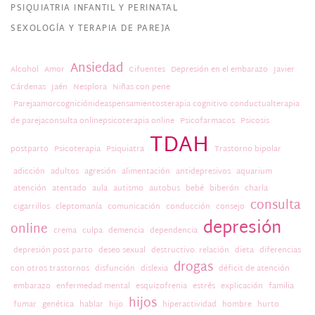
PSIQUIATRIA INFANTIL Y PERINATAL
SEXOLOGÍA Y TERAPIA DE PAREJA
Ansiedad
Alcohol
Amor
Cifuentes
Depresión en el embarazo
Javier
Cárdenas
Jaén
Nesplora
Niñas con pene
Parejaamorcogniciónideaspensamientosterapia cognitivo conductualterapia
de parejaconsulta onlinepsicoterapia online
Psicofarmacos
Psicosis
TDAH
postparto
Psicoterapia
Psiquiatra
Trastorno bipolar
adicción
adultos
agresión
alimentación
antidepresivos
aquarium
atención
atentado
aula
autismo
autobus
bebé
biberón
charla
consulta
cigarrillos
cleptomanía
comunicación
conducción
consejo
depresión
online
crema
culpa
demencia
dependencia
depresión post parto
deseo sexual
destructivo. relación
dieta
diferencias
drogas
con otros trastornos
disfunción
dislexia
déficit de atención
embarazo
enfermedad mental
esquizofrenia
estrés
explicación
familia
hijos
fumar
genética
hablar
hijo
hiperactividad
hombre
hurto