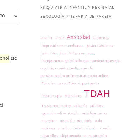
PSIQUIATRIA INFANTIL Y PERINATAL
SEXOLOGÍA Y TERAPIA DE PAREJA
Ansiedad
Alcohol
Amor
Cifuentes
Depresión en el embarazo
Javier Cárdenas
Jaén
Nesplora
Niñas con pene
cohol
(se
Parejaamorcogniciónideaspensamientosterapia
cognitivo conductualterapia de
parejaconsulta onlinepsicoterapia online
Psicofarmacos
Psicosis postparto
TDAH
Psicoterapia
Psiquiatra
el
Trastorno bipolar
adicción
adultos
agresión
alimentación
antidepresivos
aquarium
atención
atentado
aula
autismo
autobus
bebé
biberón
charla
cigarrillos
cleptomanía
comunicación