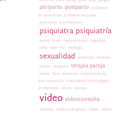
niños con vulva
pareja
paternidad
peligro
periparto
postparto
problemas
de aprendizaje
problemas de pareja
pronóstico
psicofármacos
psiquiatra
psiquiatría
que es
quien
realidad virtual
reggaeton
robo
saber más
sexologia
sexualidad
sinceridad
sociedad
terapia pareja
tabaco
terapeuta
tienda
tipos
trastorno
trastorno estrés
post traumático
tratamiento farmacológico
en depresión
tóxico
vacunas
video
videoconsulta
violación
violencia de género
Úbeda
úbeda