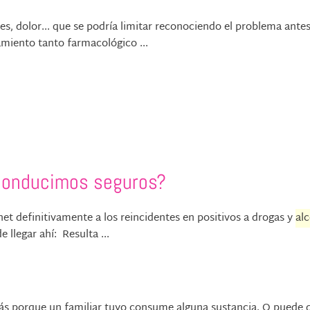
es, dolor... que se podría limitar reconociendo el problema ante
amiento tanto farmacológico ...
¿Conducimos seguros?
rnet definitivamente a los reincidentes en positivos a drogas y
al
 llegar ahí: Resulta ...
zás porque un familiar tuyo consume alguna sustancia. O puede 