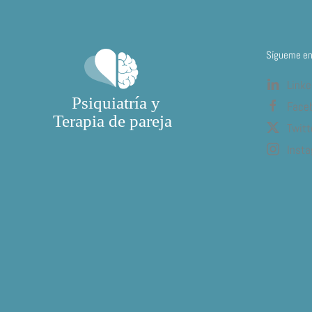
Sígueme en 
Linke
Face
Twitt
Inst