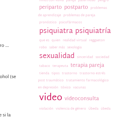
niños con vulva
pareja
paternidad
peligro
periparto
postparto
problemas
de aprendizaje
problemas de pareja
pronóstico
psicofármacos
psiquiatra
psiquiatría
que es
quien
realidad virtual
reggaeton
o ...
robo
saber más
sexologia
sexualidad
sinceridad
sociedad
terapia pareja
tabaco
terapeuta
tienda
tipos
trastorno
trastorno estrés
ohol (se
post traumático
tratamiento farmacológico
en depresión
tóxico
vacunas
video
videoconsulta
violación
violencia de género
Úbeda
úbeda
 si la