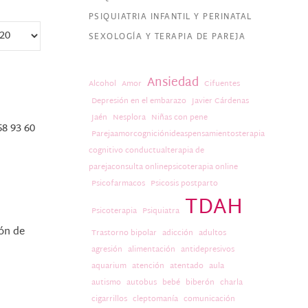
PSIQUIATRIA INFANTIL Y PERINATAL
SEXOLOGÍA Y TERAPIA DE PAREJA
Ansiedad
Alcohol
Amor
Cifuentes
Depresión en el embarazo
Javier Cárdenas
Jaén
Nesplora
Niñas con pene
58 93 60
Parejaamorcogniciónideaspensamientosterapia
cognitivo conductualterapia de
parejaconsulta onlinepsicoterapia online
Psicofarmacos
Psicosis postparto
TDAH
Psicoterapia
Psiquiatra
ión de
Trastorno bipolar
adicción
adultos
agresión
alimentación
antidepresivos
aquarium
atención
atentado
aula
autismo
autobus
bebé
biberón
charla
cigarrillos
cleptomanía
comunicación